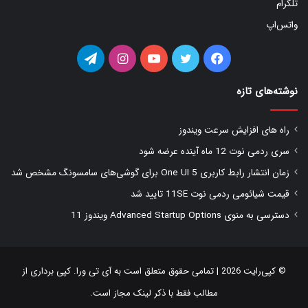
تلگرام
واتس‌اپ
فیس
توییتر
یوتیوب
اینستاگرام
تلگرام
بوک
نوشته‌های تازه
راه های افزایش سرعت ویندوز
سری ردمی نوت 12 ماه آینده عرضه شود
زمان انتشار رابط کاربری One UI 5 برای گوشی‌های سامسونگ مشخص شد
قیمت شیائومی ردمی نوت 11SE تایید شد
دسترسی به منوی Advanced Startup Options ویندوز 11
© کپی‌رایت 2026 | تمامی حقوق متعلق است به
آی تی ورا
. کپی برداری از
مطالب فقط با ذکر لینک مجاز است.