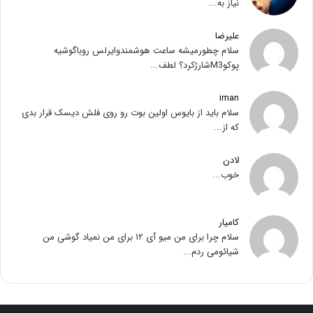
نیاز به...
علیرضا
سلام چطورمیشه ساعت هوشمندوایرلس روباگوشیه
پوکوM3شارژکرد؟ لطف...
iman
سلام باید از بایوس اولین بوت رو روی فلش دیسک قرار بدی
که از...
لادن
خوب...
کامیار
سلام چرا برای من میو آی ۱۲ برای من نمیاد گوشی من
شیائومی ردم...