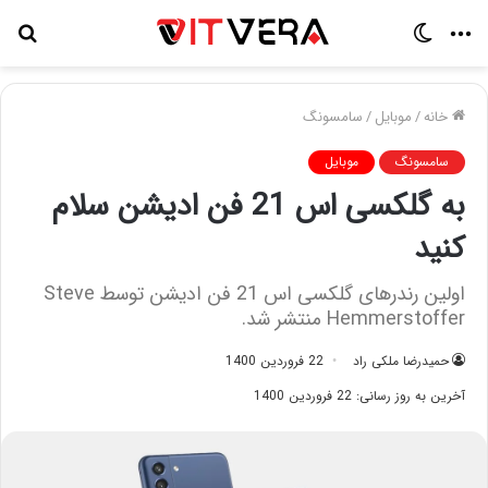
منو
تغییر
جس
پوسته
برا
خانه
/
موبایل
/
سامسونگ
سامسونگ
موبایل
به گلکسی اس 21 فن ادیشن سلام
کنید
اولین رندرهای گلکسی اس 21 فن ادیشن توسط Steve
Hemmerstoffer منتشر شد.
حمیدرضا ملکی راد
22 فروردین 1400
آخرین به روز رسانی: 22 فروردین 1400