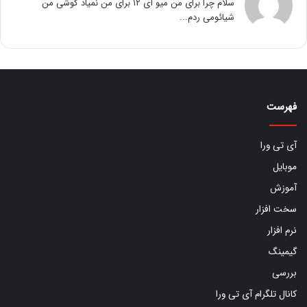
سلام چرا برای من میو آی ۱۲ برای من نمیاد گوشی من
شیائومی ردم...
فهرست
آی تی ورا
موبایل
آموزش
سخت افزار
نرم افزار
گیمینگ
بررسی
کانال تلگرام آی تی ورا