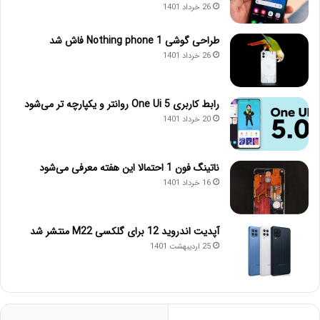
26 خرداد 1401
طراحی گوشی Nothing phone 1 فاش شد
26 خرداد 1401
رابط کاربری One Ui 5 روانتر و یکپارچه تر می‌شود
20 خرداد 1401
ناتینگ فون 1 احتمالا این هفته معرفی می‌شود
16 خرداد 1401
آپدیت اندروید 12 برای گلکسی M22 منتشر شد
25 اردیبهشت 1401