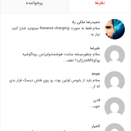
نظرها
پرخواننده
حمیدرضا ملکی راد
سلام فقط به صورت Reverse charging میتونید شارژ کنید.
نیاز به...
علیرضا
سلام چطورمیشه ساعت هوشمندوایرلس روباگوشیه
پوکوM3شارژکرد؟ لطف...
iman
سلام باید از بایوس اولین بوت رو روی فلش دیسک قرار بدی
که از...
لادن
خوب...
کامیار