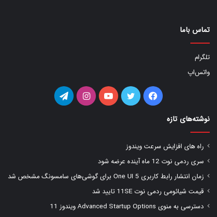
تماس باما
تلگرام
واتس‌اپ
فیس
توییتر
یوتیوب
اینستاگرام
تلگرام
بوک
نوشته‌های تازه
راه های افزایش سرعت ویندوز
سری ردمی نوت 12 ماه آینده عرضه شود
زمان انتشار رابط کاربری One UI 5 برای گوشی‌های سامسونگ مشخص شد
قیمت شیائومی ردمی نوت 11SE تایید شد
دسترسی به منوی Advanced Startup Options ویندوز 11