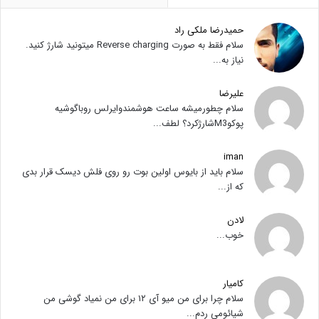
حمیدرضا ملکی راد
سلام فقط به صورت Reverse charging میتونید شارژ کنید.
نیاز به...
علیرضا
سلام چطورمیشه ساعت هوشمندوایرلس روباگوشیه
پوکوM3شارژکرد؟ لطف...
iman
سلام باید از بایوس اولین بوت رو روی فلش دیسک قرار بدی
که از...
لادن
خوب...
کامیار
سلام چرا برای من میو آی ۱۲ برای من نمیاد گوشی من
شیائومی ردم...