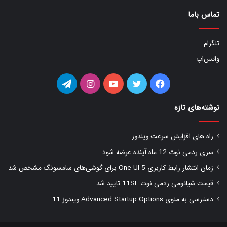
تماس باما
تلگرام
واتس‌اپ
فیس
توییتر
یوتیوب
اینستاگرام
تلگرام
بوک
نوشته‌های تازه
راه های افزایش سرعت ویندوز
سری ردمی نوت 12 ماه آینده عرضه شود
زمان انتشار رابط کاربری One UI 5 برای گوشی‌های سامسونگ مشخص شد
قیمت شیائومی ردمی نوت 11SE تایید شد
دسترسی به منوی Advanced Startup Options ویندوز 11