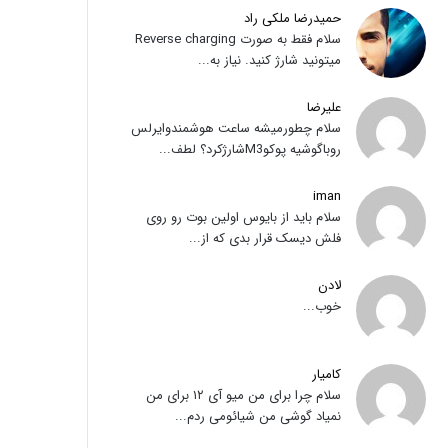
حمیدرضا ملکی راد
سلام فقط به صورت Reverse charging
میتونید شارژ کنید. نیاز به...
علیرضا
سلام چطورمیشه ساعت هوشمندوایرلس
روباگوشیه پوکوM3شارژکرد؟ لطف...
iman
سلام باید از بایوس اولین بوت رو روی
فلش دیسک قرار بدی که از...
لادن
خوب...
کامیار
سلام چرا برای من میو آی ۱۲ برای من
نمیاد گوشی من شیائومی ردم...