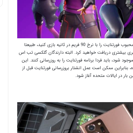
این به معنای این است که شما قادر خواهید بود بازی محبوب فورتنایت را با نرخ 90 فریم در ثانیه بازی کنید، طبیعتا
 و حدود 50 درصد جزئیات بصری بیشتری دریافت خواهید کرد. البته دارندگان گلکسی تب اس
س قبل از اینکه گزینه 90Hz در بازی موجود شود، باید فردا برنامه فورتنایت را به روزرسانی کنند. این
بنابراین ممکن است عمل انشتار بروزرسانی فورتنایت قبل از
 بار در ایالات متحده آغاز شود.