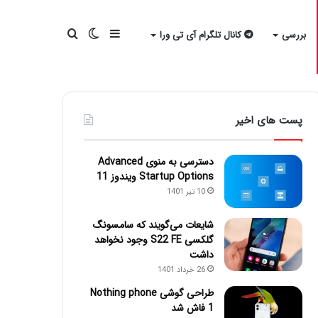
سایدبار
تغییر
جستجو
بررسی
کانال تلگرام آی تی ورا
پوسته
برای
پست های اخیر
دسترسی به منوی Advanced
Startup Options ویندوز 11
10 تیر 1401
شایعات می‌گویند که سامسونگ
گلکسی S22 FE وجود نخواهد
داشت
26 خرداد 1401
طراحی گوشی Nothing phone
1 فاش شد