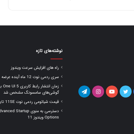
نوشته‌های تازه
راه های افزایش سرعت ویندوز
سری ردمی نوت 12 ماه آینده عرضه شود
زمان انتشار را
یس
توییتر
یوتیوب
اینستاگرام
تلگرام
گوشی‌های سامسونگ مشخص شد
قیمت شیائومی ردمی نوت 11SE تایید شد
وک
دسترسی به منوی anced Startup
Options ویندوز 11