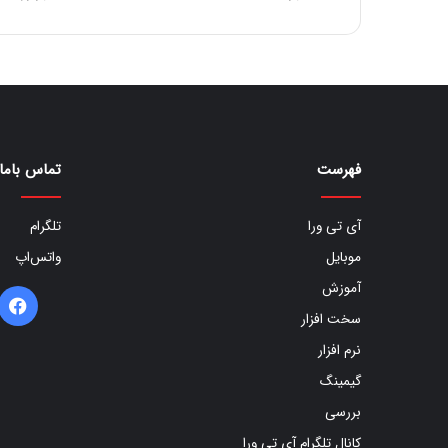
فهرست
تماس باما
آی تی ورا
تلگرام
موبایل
واتس‌اپ
آموزش
ف
سخت افزار
ب
نرم افزار
گیمینگ
بررسی
کانال تلگرام آی تی ورا