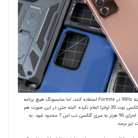
اگرچه دارندگان سری تب اس 7 می توانند از فردا از گزینه 90Hz در Fortnite استفاده کنند، اما سامسونگ هیچ برنامه
ای برای آوردن این قابلیت به سری گلکسی اس 20 یا گلکسی نوت 20 اولترا اعلام نکرده. البته حتی در این صورت هم
احتمالا سامسونگ و اپیک گیمز اجازه نمی دهند قابلیت اجرای 90 هرتز به سری گلکسی تب اس 7 محدود شود. به
نیز برسد.