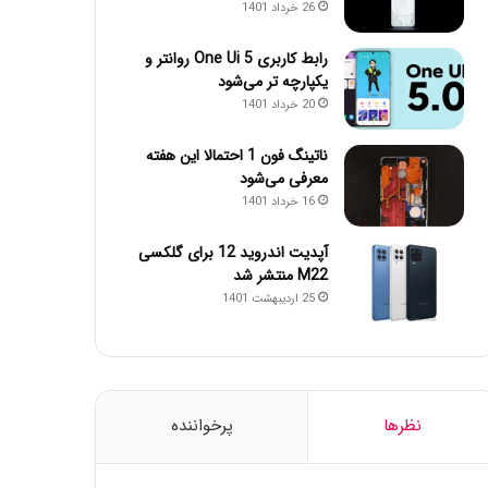
26 خرداد 1401
رابط کاربری One Ui 5 روانتر و
یکپارچه تر می‌شود
20 خرداد 1401
ناتینگ فون 1 احتمالا این هفته
معرفی می‌شود
16 خرداد 1401
آپدیت اندروید 12 برای گلکسی
M22 منتشر شد
25 اردیبهشت 1401
نظرها
پرخواننده