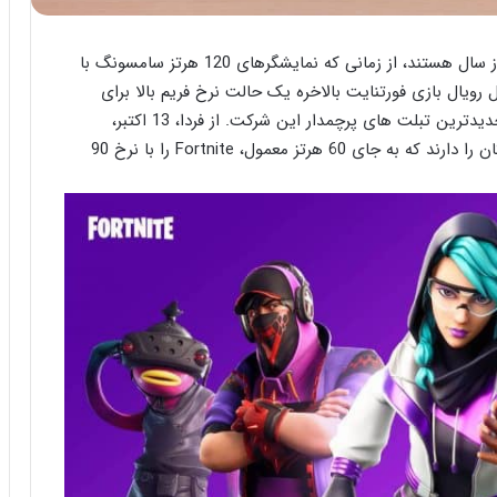
گیمرهای موبایل منتظر این لحظه برای قسمت بهتری از سال هستند، از زمانی که نمایشگرهای 120 هرتز سامسونگ با
حبوب بتل رویال بازی فورتنایت بالاخره یک حالت نرخ فریم بالا برای
دستگاه های Galaxy دریافت می کند، یا به طور دقیق جدیدترین تبلت های پرچمدار این شرکت. از فردا، 13 اکتبر،
دارندگان Galaxy Tab S7 و Galaxy Tab S7 + این امکان را دارند که به جای 60 هرتز معمول، Fortnite را با نرخ 90